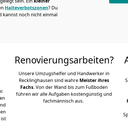
elegt sein. Ein
kleiner
den
Halteverbotszonen
? Du
d kannst noch nicht einmal
Renovierungsarbeiten?
Unsere Umzugshelfer und Handwerker in
Recklinghausen sind wahre
Meister ihres
S
Fachs
. Von der Wand bis zum Fußboden
r.
führen wir alle Aufgaben kostengünstig und
den
fachmännisch aus.
und
sen
Sp
ist