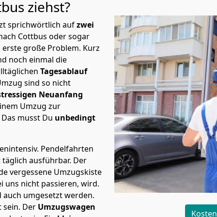
tbus
ziehst?
t sprichwörtlich auf
zwei
 nach Cottbus oder sogar
s erste große Problem.
Kurz
d noch einmal die
lltäglichen
Tagesablauf
Umzug sind so nicht
stressigen Neuanfang
 einem Umzug zur
. Das musst Du
unbedingt
tenintensiv. Pendelfahrten
 täglich ausführbar.
Der
Jede vergessene Umzugskiste
i uns nicht passieren, wird.
d auch umgesetzt werden.
 sein. Der
Umzugswagen
Kosten