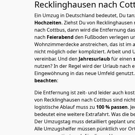
Recklinghausen nach Cot
Ein Umzug in Deutschland bedeutet, Du tanz
Hochzeiten
. Ziehst Du von Recklinghausen
nach Cottbus, dann wird die Entfernung da
nach
Feierabend
den Fußboden verlegen un
Wohnzimmerdecke anstreichen, das ist im a
nicht möglich oder kompliziert.
Arbeit und 
vereinbar. Und den
Jahresurlaub
für einen
nutzen? In der Regel wird der Urlaub nach
Eingewöhnung in das neue Umfeld genutzt
beachten
:
Die Entfernung ist zeit- und leider auch kos
von Recklinghausen nach Cottbus sind nicht
logistische Ablauf muss zu
100 % passen
. 
bedeutet eine weitere Extrafahrt. Was die be
Der Umzugstag muss detailliert geplant un
Alle Umzugshelfer müssen pünktlich vor Ort