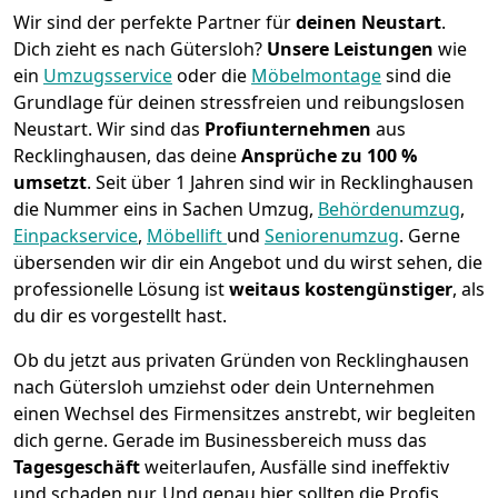
Wir sind der perfekte Partner für
deinen Neustart
.
Dich zieht es nach Gütersloh?
Unsere Leistungen
wie
ein
Umzugsservice
oder die
Möbelmontage
sind die
Grundlage für deinen stressfreien und reibungslosen
Neustart.
Wir sind das
Profiunternehmen
aus
Recklinghausen, das deine
Ansprüche zu 100 %
umsetzt
. Seit über 1 Jahren sind wir in Recklinghausen
die Nummer eins in Sachen Umzug,
Behördenumzug
,
Einpackservice
,
Möbellift
und
Seniorenumzug
.
Gerne
übersenden wir dir ein Angebot und du wirst sehen, die
professionelle Lösung ist
weitaus kostengünstiger
, als
du dir es vorgestellt hast.
Ob du jetzt aus privaten Gründen von Recklinghausen
nach Gütersloh umziehst oder dein Unternehmen
einen Wechsel des Firmensitzes anstrebt, wir begleiten
dich gerne. Gerade im Businessbereich muss das
Tagesgeschäft
weiterlaufen, Ausfälle sind ineffektiv
und schaden nur. Und genau hier sollten die Profis