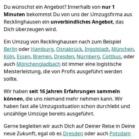
Du wünschst ein Angebot? Innerhalb von
nur 1
Minuten
bekommst Du von uns der Umzugsfirma aus
Recklinghausen ein
unverbindliches Angebot
, das
Dich überzeugen wird.
Ein Umzug von Recklinghausen nach zum Beispiel
Berlin
oder
Hamburg
,
Osnabrück
,
Ingolstadt
,
München
,
Köln
,
Essen
,
Bremen
,
Dresden
,
Nürnberg
,
Cottbus
, oder
auch
Mönchen­gladbach
ist immer eine logistische
Meisterleistung, die von Profis ausgeführt werden
sollte.
Wir haben
seit
16 Jahren Erfahrungen sammeln
können
, die uns niemand mehr nehmen kann. Wir
haben fast alle Umzugssituation schon durchlebt und
unzählige Umzüge bereits ausgeführt.
Gerne begleiten wir auch Dich auf Deiner Reise in Deine
neue Zukunft, egal ob es
Dresden
oder auch
Potsdam