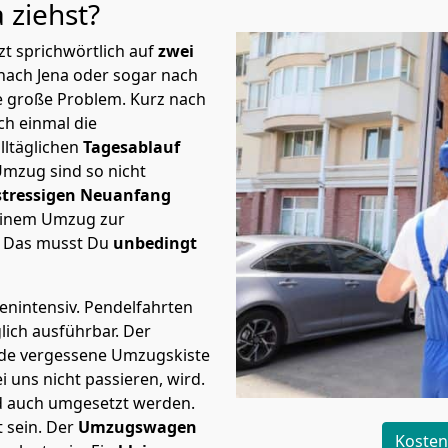
a
ziehst?
t sprichwörtlich auf
zwei
 nach Jena oder sogar nach
te große Problem.
Kurz nach
h einmal die
lltäglichen
Tagesablauf
Umzug sind so nicht
stressigen Neuanfang
 einem Umzug zur
. Das musst Du
unbedingt
tenintensiv. Pendelfahrten
lich ausführbar.
Der
Jede vergessene Umzugskiste
i uns nicht passieren, wird.
d auch umgesetzt werden.
 sein. Der
Umzugswagen
Kosten