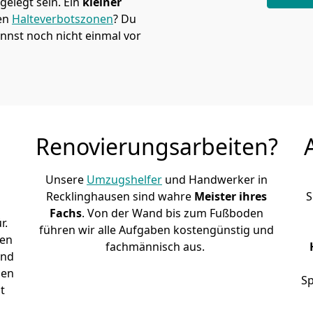
elegt sein. Ein
kleiner
den
Halteverbotszonen
? Du
nnst noch nicht einmal vor
Renovierungsarbeiten?
Unsere
Umzugshelfer
und Handwerker in
Recklinghausen sind wahre
Meister ihres
S
Fachs
. Von der Wand bis zum Fußboden
r.
führen wir alle Aufgaben kostengünstig und
den
fachmännisch aus.
und
sen
Sp
t