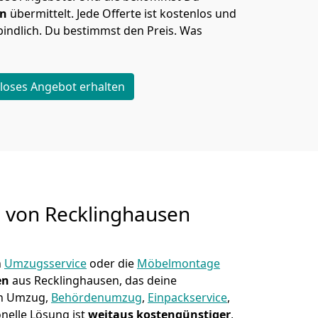
en
übermittelt. Jede Offerte ist kostenlos und
indlich. Du bestimmst den Preis. Was
loses Angebot erhalten
g von
Recklinghausen
n
Umzugsservice
oder die
Möbelmontage
en
aus Recklinghausen, das deine
hen Umzug,
Behördenumzug
,
Einpackservice
,
nelle Lösung ist
weitaus kostengünstiger
,