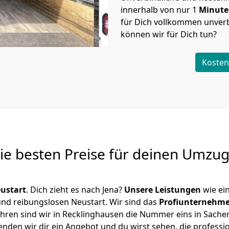
innerhalb von nur
1
Minut
für Dich vollkommen unverb
können wir für Dich tun?
Kosten
Die besten Preise für deinen Umzu
ustart
. Dich zieht es nach Jena?
Unsere Leistungen
wie ei
 und reibungslosen Neustart.
Wir sind das
Profiunternehm
 Jahren sind wir in Recklinghausen die Nummer eins in Sac
nden wir dir ein Angebot und du wirst sehen, die professio