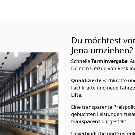
Du möchtest vo
Jena
umziehen? 
Schnelle
Terminvergabe
.
Au
Deinem Umzug von Recklingh
Qualifizierte
Fachkräfte u
Fachkräfte und neue Fahrze
Lifte.
Eine transparente Preispolit
gebuchten Leistungen zusam
transparent
dargestellt.
Unverbindliche und kosten