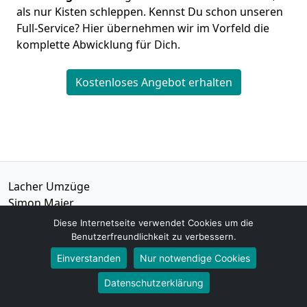
als nur Kisten schleppen. Kennst Du schon unseren
Full-Service? Hier übernehmen wir im Vorfeld die
komplette Abwicklung für Dich.
Kostenloses Angebot erhalten
Lacher Umzüge
Simon Maier
Am Stadion 15
Diese Internetseite verwendet Cookies um die
45659
Recklinghausen
Benutzerfreundlichkeit zu verbessern.
Einverstanden
Nur notwendige Cookies
Tel.:
01579-2621456
Datenschutzerklärung
E-Mail:
info@lacher-umzuege.de