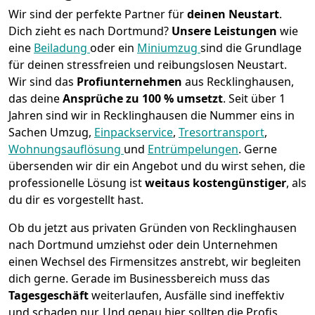
Wir sind der perfekte Partner für
deinen Neustart
.
Dich zieht es nach Dortmund?
Unsere Leistungen
wie
eine
Beiladung
oder ein
Miniumzug
sind die Grundlage
für deinen stressfreien und reibungslosen Neustart.
Wir sind das
Profiunternehmen
aus Recklinghausen,
das deine
Ansprüche zu 100 % umsetzt
. Seit über 1
Jahren sind wir in Recklinghausen die Nummer eins in
Sachen Umzug,
Einpackservice
,
Tresortransport
,
Wohnungsauflösung
und
Entrümpelungen
.
Gerne
übersenden wir dir ein Angebot und du wirst sehen, die
professionelle Lösung ist
weitaus kostengünstiger
, als
du dir es vorgestellt hast.
Ob du jetzt aus privaten Gründen von Recklinghausen
nach Dortmund umziehst oder dein Unternehmen
einen Wechsel des Firmensitzes anstrebt, wir begleiten
dich gerne. Gerade im Businessbereich muss das
Tagesgeschäft
weiterlaufen, Ausfälle sind ineffektiv
und schaden nur. Und genau hier sollten die Profis