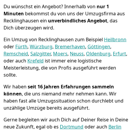
Du wünschst ein Angebot? Innerhalb von
nur 1
Minuten
bekommst du von uns der Umzugsfirma aus
Recklinghausen ein
unverbindliches Angebot
, das
Dich überzeugen wird.
Ein Umzug von Recklinghausen zum Beispiel
Heilbronn
oder
Fürth
,
Würzburg
,
Bremer­haven
,
Göttingen
,
Remscheid
,
Salzgitter
,
Moers
,
Neuss
,
Oldenburg
,
Erfurt
,
oder auch
Krefeld
ist immer eine logistische
Meisterleistung, die von Profis ausgeführt werden
sollte.
Wir haben
seit
16 Jahren Erfahrungen sammeln
können
, die uns niemand mehr nehmen kann. Wir
haben fast alle Umzugssituation schon durchlebt und
unzählige Umzüge bereits ausgeführt.
Gerne begleiten wir auch Dich auf Deiner Reise in Deine
neue Zukunft, egal ob es
Dortmund
oder auch
Berlin