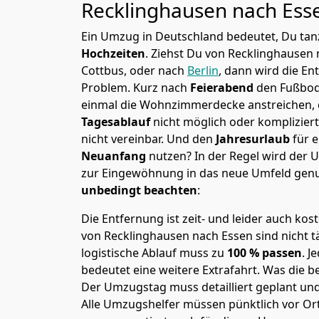
Recklinghausen nach
Ess
Ein Umzug in Deutschland bedeutet, Du tanz
Hochzeiten
. Ziehst Du von Recklinghausen
Cottbus, oder nach
Berlin
, dann wird die En
Problem.
Kurz nach
Feierabend
den Fußbod
einmal die Wohnzimmerdecke anstreichen, da
Tagesablauf
nicht möglich oder komplizier
nicht vereinbar. Und den
Jahresurlaub
für 
Neuanfang
nutzen? In der Regel wird der
zur Eingewöhnung in das neue Umfeld genu
unbedingt beachten
:
Die Entfernung ist zeit- und leider auch kos
von Recklinghausen nach Essen sind nicht t
logistische Ablauf muss zu
100 % passen
. 
bedeutet eine weitere Extrafahrt. Was die be
Der Umzugstag muss detailliert geplant un
Alle Umzugshelfer müssen pünktlich vor Ort