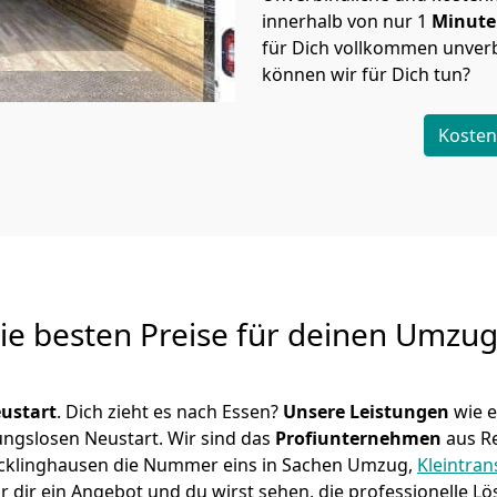
innerhalb von nur
1
Minut
für Dich vollkommen unverb
können wir für Dich tun?
Kosten
Die besten Preise für deinen Umzu
ustart
. Dich zieht es nach Essen?
Unsere Leistungen
wie 
ungslosen Neustart.
Wir sind das
Profiunternehmen
aus R
n Recklinghausen die Nummer eins in Sachen Umzug,
Kleintran
 dir ein Angebot und du wirst sehen, die professionelle Lö