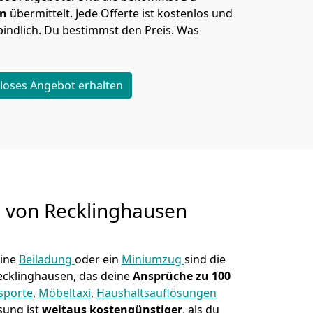
en
übermittelt. Jede Offerte ist kostenlos und
indlich. Du bestimmst den Preis. Was
loses Angebot erhalten
g von
Recklinghausen
eine
Beiladung
oder ein
Miniumzug
sind die
ecklinghausen, das deine
Ansprüche zu 100
sporte
,
Möbeltaxi
,
Haushaltsauflösungen
sung ist
weitaus kostengünstiger
, als du