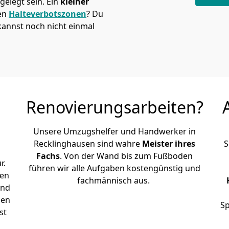
elegt sein. Ein
kleiner
den
Halteverbotszonen
? Du
kannst noch nicht einmal
Renovierungsarbeiten?
Unsere Umzugshelfer und Handwerker in
Recklinghausen sind wahre
Meister ihres
S
Fachs
. Von der Wand bis zum Fußboden
r.
führen wir alle Aufgaben kostengünstig und
den
fachmännisch aus.
und
sen
Sp
st