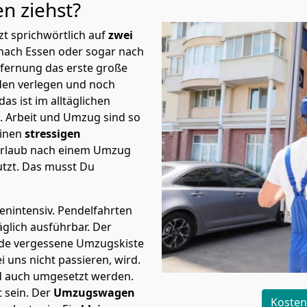
en
ziehst?
t sprichwörtlich auf
zwei
 nach Essen oder sogar nach
tfernung das erste große
en verlegen und noch
s ist im alltäglichen
t.
Arbeit und Umzug sind so
einen
stressigen
 Urlaub nach einem Umzug
tzt. Das musst Du
tenintensiv. Pendelfahrten
äglich ausführbar.
Der
Jede vergessene Umzugskiste
i uns nicht passieren, wird.
d auch umgesetzt werden.
 sein. Der
Umzugswagen
Kosten